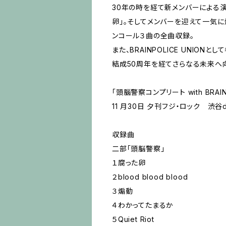
30年の時を経て新メンバーによる演奏
卵」。そしてメンバーを迎えて一気に爆発す
ンコール３曲の全曲収録。
また、BRAINPOLICE UNIO
結成50周年を経てさらなる未来へ
「頭腦警察コンプリート with BRAINP
11 月30日 夕刊フジ・ロック 渋谷d
収録曲
二部「頭脳警察」
１腐った卵
２blood blood blood
３煽動
４わかってたまるか
５Quiet Riot