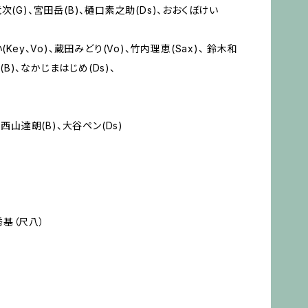
竜次(G)、宮田岳(B)、樋口素之助(Ds)、おおくぼけい
ey、Vo)、蔵田みどり(Vo)、竹内理恵(Sax)、 鈴木和
直樹(B)、なかじまはじめ(Ds)、
)、西山達朗(B)、大谷ペン(Ds)
垣秀基（尺八）