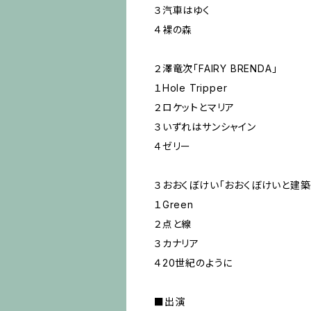
３汽車はゆく
４裸の森
２澤竜次「FAIRY BRENDA」
１Hole Tripper
２ロケットとマリア
３いずれはサンシャイン
４ゼリー
３おおくぼけい「おおくぼけいと建築
１Green
２点と線
３カナリア
４20世紀のように
■出演