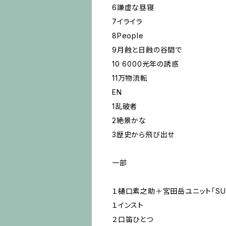
6謙虚な昼寝
7イライラ
8People
9月蝕と日蝕の谷間で
10 6000光年の誘惑
11万物流転
EN
1乱破者
2絶景かな
3歴史から飛び出せ
一部
１樋口素之助＋宮田岳ユニット「SUG
１インスト
２口笛ひとつ