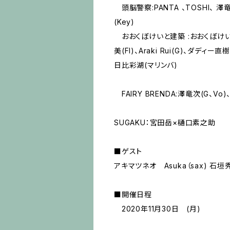
頭脳警察:PANTA 、TOSHI、 澤
(Key)
おおくぼけいと建築 :おおくぼけい(K
美(Fl)、Araki Rui(G)、ダディー
日比彩湖(マリンバ)
FAIRY BRENDA:澤竜次(G、Vo
SUGAKU：宮田岳×樋口素之助
■ゲスト
アキマツネオ Asuka（sax) 石
■開催日程
2020年11月30日 (月)