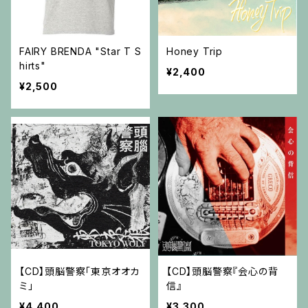
FAIRY BRENDA "Star T S
Honey Trip
hirts"
¥2,400
¥2,500
【CD】頭脳警察「東京オオカ
【CD】頭脳警察『会心の背
ミ」
信』
¥4,400
¥3,300