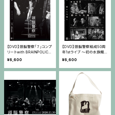
【DVD】頭脳警察「７」コンプ
【DVD】頭脳警察結成50周
リートwith BRAINPOLICE
年1stライブ 〜初の水族館
UNION
劇場野外天幕に挑む 「搖れ
¥6,600
¥6,600
る大地に」